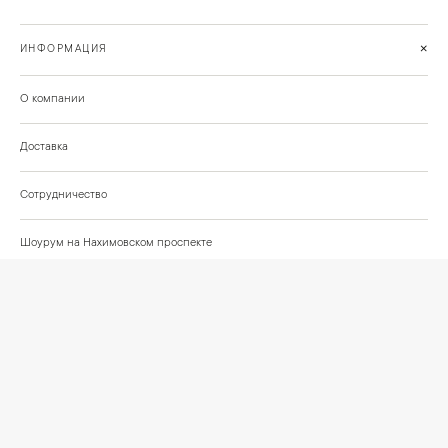
+
ИНФОРМАЦИЯ
О компании
Доставка
Сотрудничество
Шоурум на Нахимовском проспекте
Проекты и отзывы клиентов
Подберём освещение для вашего проекта
©
2026
КРАСИВО СВЕТИМ