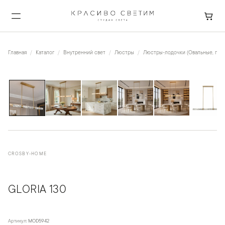
Главная
Каталог
Внутренний свет
Люстры
Люстры-лодочки (Овальные, пря
1
/
6
CROSBY-HOME
GLORIA 130
Артикул:
MOD5942