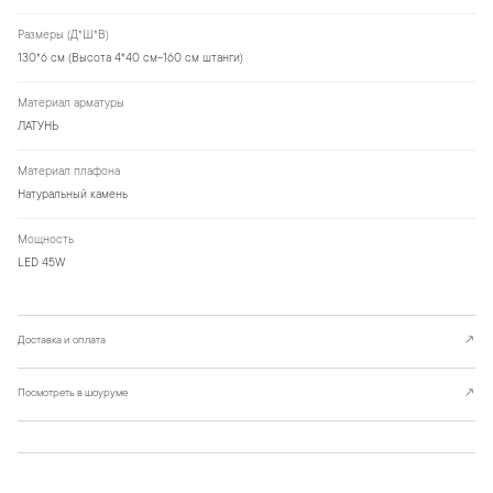
Размеры (Д*Ш*В)
130*6 см (Высота 4*40 см-160 см штанги)
Материал арматуры
ЛАТУНЬ
Материал плафона
Натуральный камень
Мощность
LED 45W
Доставка и оплата
↗
Посмотреть в шоуруме
↗