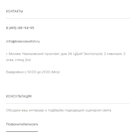
КОНТАКТЫ
8 (495) 149-94-95
info@krasivosvetim.ru
г. Москва, Нахимовский проспект, дом 24, ЦДиИ Экспострой, 2 павильон, 2
этаж, стенд 266
Ежедневно с 10:00 до 21:00 (Мск)
КОНСУЛЬТАЦИЯ
Обсудим ваш интерьер и подберём подходящий сценарий света.
Позвонить
Написать