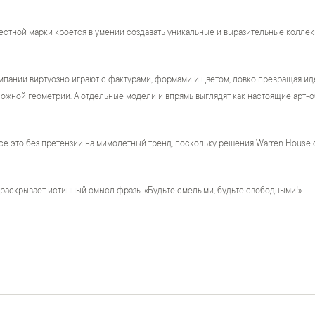
естной марки кроется в умении создавать уникальные и выразительные коллек
пании виртуозно играют с фактурами, формами и цветом, ловко превращая ид
жной геометрии. А отдельные модели и впрямь выглядят как настоящие арт-о
се это без претензии на мимолетный тренд, поскольку решения Warren House 
 раскрывает истинный смысл фразы «Будьте смелыми, будьте свободными!».