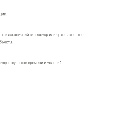
ции.
ею в лаконичный аксессуар или яркое акцентное
бъекты.
существуют вне времени и условий.