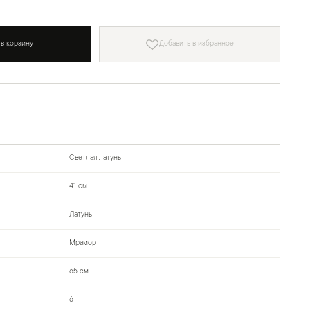
 в корзину
Добавить в избранное
Светлая латунь
41 см
Латунь
Мрамор
65 см
6