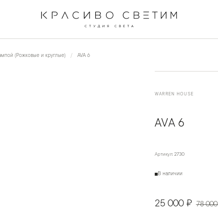
←
→
1
/
4
мпой (Рожковые и круглые)
AVA 6
WARREN HOUSE
AVA 6
Артикул:
2730
В наличии
25 000 ₽
78 000