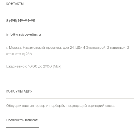
КОНТАКТЫ
8 (495) 149-94-95
info@krasivosvetim.ru
г. Москва, Нахимовский проспект, дом 24, ЦДиИ Экспострой, 2 павильон, 2
этаж, стенд 266
Ежедневно с 10:00 до 21:00 (Мск)
КОНСУЛЬТАЦИЯ
Обсудим ваш интерьер и подберём подходящий сценарий света.
Позвонить
Написать