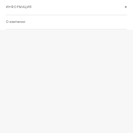
+
ИНФОРМАЦИЯ
О компании
Доставка
Сотрудничество
Шоурум на Нахимовском проспекте
Проекты и отзывы клиентов
Подберём освещение для вашего проекта
©
2026
КРАСИВО СВЕТИМ
СВЕТ ДЛЯ СОВРЕМЕННОГО ИНТЕРЬЕРА