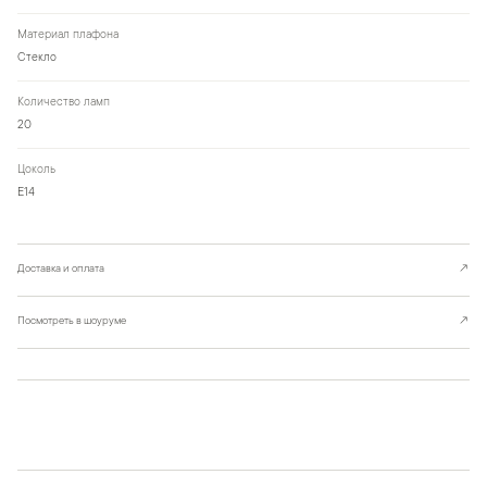
Материал плафона
Стекло
Количество ламп
20
Цоколь
Е14
Доставка и оплата
↗
Посмотреть в шоуруме
↗