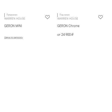
Предзаказ
Под заказ
WARREN HOUSE
WARREN HOUSE
GERON MINI
GERON Chrome
от 24 900 ₽
Цена по запросу