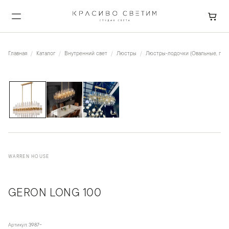
Главная
Каталог
Внутренний свет
Люстры
Люстры-лодочки (Овальные, пря
1
/
3
WARREN HOUSE
GERON LONG 100
Артикул:
3987-