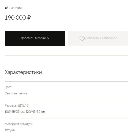
В наличии
190 000 ₽
Добавить в корзину
Добавить в избранное
Характеристики
Цвет
Светлая латунь
Размеры (Д*Ш*В)
100*45*35 см; 120*45*35 см
Материал арматуры
Латунь