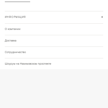
+
ИНФОРМАЦИЯ
О компании
Доставка
Сотрудничество
Шоурум на Нахимовском проспекте
Проекты и отзывы клиентов
Подберём освещение для вашего проекта