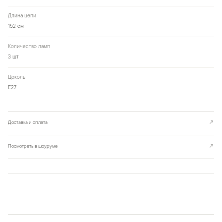
Длина цепи
152 см
Количество ламп
3 шт
Цоколь
Е27
Доставка и оплата
↗
Посмотреть в шоуруме
↗