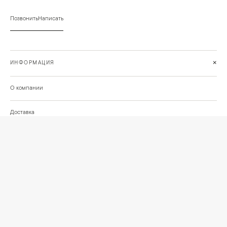
Позвонить
Написать
+
ИНФОРМАЦИЯ
О компании
Доставка
Сотрудничество
Шоурум на Нахимовском проспекте
Проекты и отзывы клиентов
Подберём освещение для вашего проекта