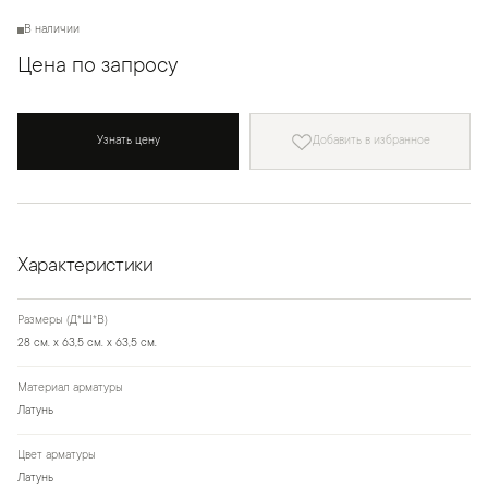
В наличии
Цена по запросу
Узнать цену
Добавить в избранное
Характеристики
Размеры (Д*Ш*В)
28 см. x 63,5 см. x 63,5 см.
Материал арматуры
Латунь
Цвет арматуры
Латунь