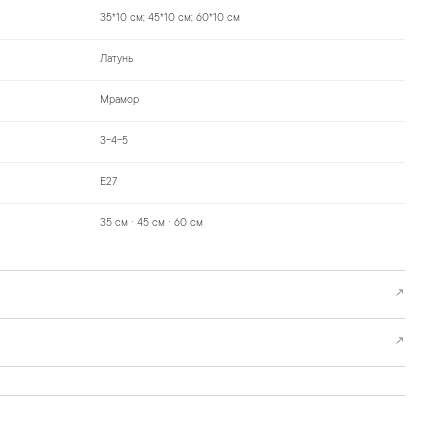
35*10 см; 45*10 см; 60*10 см
Латунь
Мрамор
3-4-5
Е27
35 см · 45 см · 60 см
↗
↗