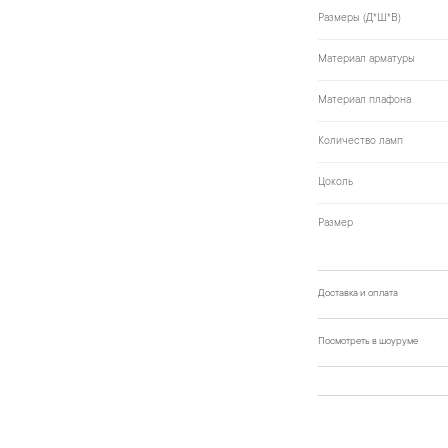
Размеры (Д*Ш*В)
Материал арматуры
Материал плафона
Количество ламп
Цоколь
Размер
Доставка и оплата
Посмотреть в шоуруме