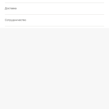
Доставка
Сотрудничество
Шоурум на Нахимовском проспекте
Проекты и отзывы клиентов
Подберём освещение для вашего проекта
©
2026
КРАСИВО СВЕТИМ
СВЕТ ДЛЯ СОВРЕМЕННОГО ИНТЕРЬЕРА
Публичная оферта
Персональные данные