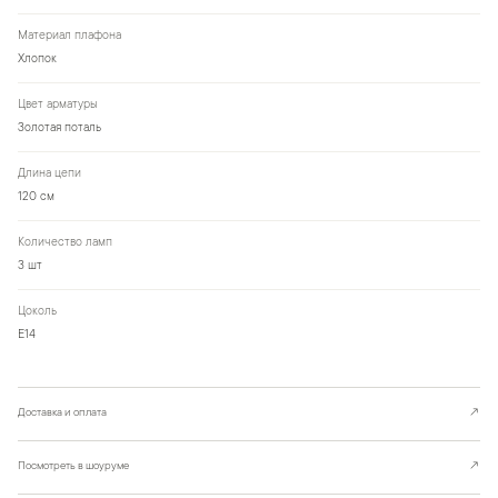
Материал плафона
Хлопок
Цвет арматуры
Золотая поталь
Длина цепи
120 см
Количество ламп
3 шт
Цоколь
E14
Доставка и оплата
↗
Посмотреть в шоуруме
↗