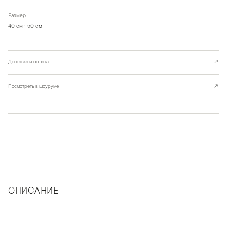
Размер
40 см · 50 см
Доставка и оплата
↗
Посмотреть в шоуруме
↗
ОПИСАНИЕ