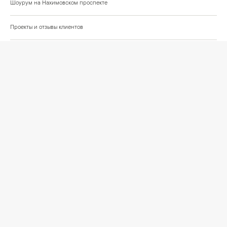
Шоурум на Нахимовском проспекте
Проекты и отзывы клиентов
Подберём освещение для вашего проекта
©
2026
КРАСИВО СВЕТИМ
СВЕТ ДЛЯ СОВРЕМЕННОГО ИНТЕРЬЕРА
Публичная оферта
Персональные данные
Политика обработки персональных данных
Согласие на обработку персональных данных
Условия оформления заказа