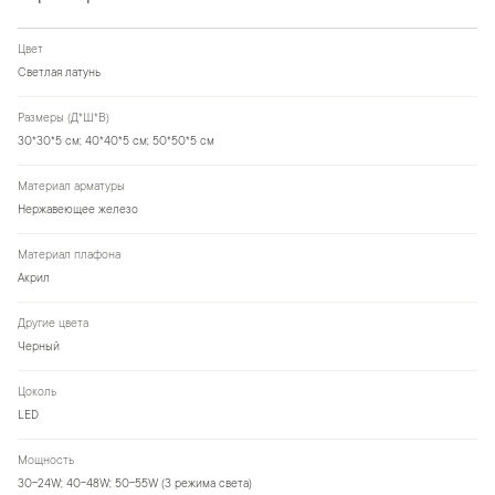
Цвет
Светлая латунь
Размеры (Д*Ш*В)
30*30*5 см; 40*40*5 см; 50*50*5 см
Материал арматуры
Нержавеющее железо
Материал плафона
Акрил
Другие цвета
Черный
Цоколь
LED
Мощность
30-24W; 40-48W; 50-55W (3 режима света)