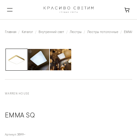
Главная
Каталог
Внутренний свет
Люстры
Люстры потолочные
EMMA S
1
/
3
WARREN HOUSE
EMMA SQ
Артикул:
3599-