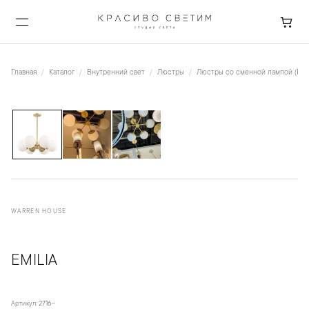
Главная
Каталог
Внутренний свет
Люстры
Люстры со сменной лампой (Рож
1
/
3
WARREN HOUSE
EMILIA
Артикул:
2716-