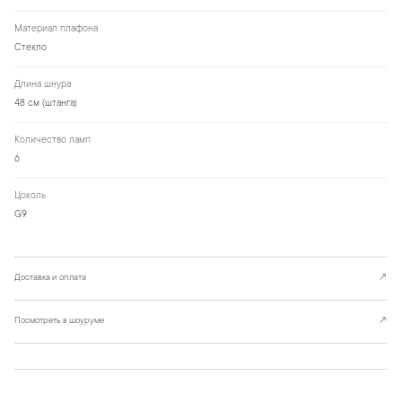
Материал плафона
Стекло
Длина шнура
48 см (штанга)
Количество ламп
6
Цоколь
G9
Доставка и оплата
↗
Посмотреть в шоуруме
↗