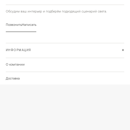
Обсудим ваш интерьер и подберём подходящий сценарий света.
Позвонить
Написать
+
ИНФОРМАЦИЯ
О компании
Доставка
Сотрудничество
Шоурум на Нахимовском проспекте
Проекты и отзывы клиентов