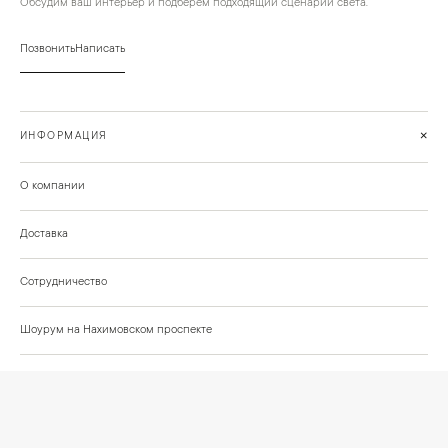
Обсудим ваш интерьер и подберём подходящий сценарий света.
Позвонить
Написать
+
ИНФОРМАЦИЯ
О компании
Доставка
Сотрудничество
Шоурум на Нахимовском проспекте
Проекты и отзывы клиентов
Подберём освещение для вашего проекта