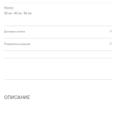
Размер
30 см · 40 см · 50 см
Доставка и оплата
↗
Посмотреть в шоуруме
↗
ОПИСАНИЕ