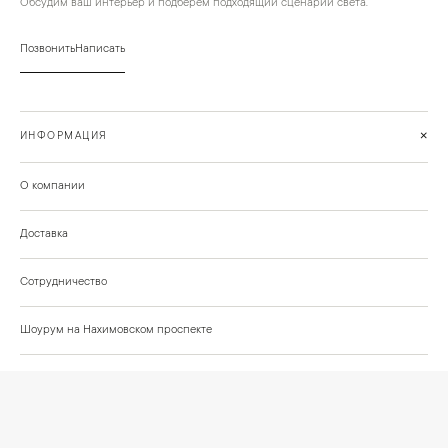
Обсудим ваш интерьер и подберём подходящий сценарий света.
Позвонить
Написать
+
ИНФОРМАЦИЯ
О компании
Доставка
Сотрудничество
Шоурум на Нахимовском проспекте
Проекты и отзывы клиентов
Подберём освещение для вашего проекта