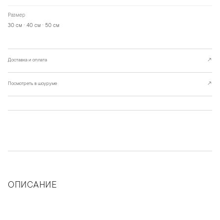
Размер
30 см · 40 см · 50 см
Доставка и оплата
↗
Посмотреть в шоуруме
↗
ОПИСАНИЕ