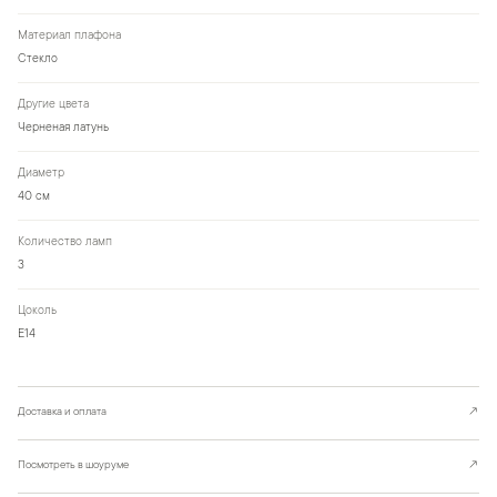
Материал плафона
Стекло
Другие цвета
Черненая латунь
Диаметр
40 см
Количество ламп
3
Цоколь
Е14
Доставка и оплата
↗
Посмотреть в шоуруме
↗