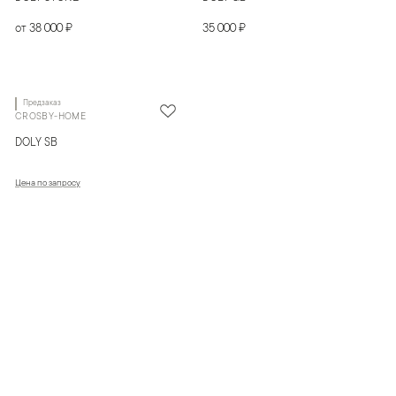
от 38 000 ₽
35 000 ₽
Предзаказ
CROSBY-HOME
DOLY SB
Цена по запросу