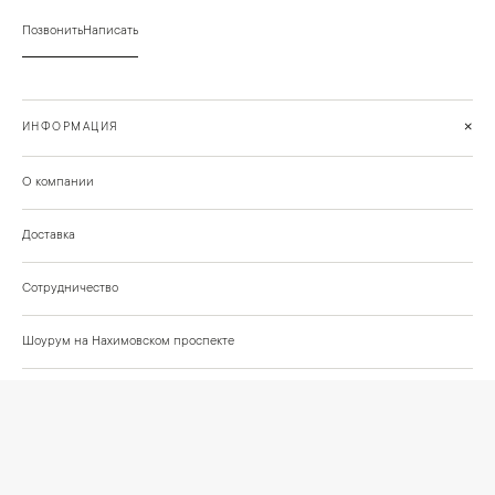
Позвонить
Написать
+
ИНФОРМАЦИЯ
О компании
Доставка
Сотрудничество
Шоурум на Нахимовском проспекте
Проекты и отзывы клиентов
Подберём освещение для вашего проекта