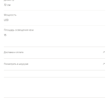
Диаметр
72 см
Мощность
LED
Площадь освещения кв.м
15
Доставка и оплата
↗
Посмотреть в шоуруме
↗