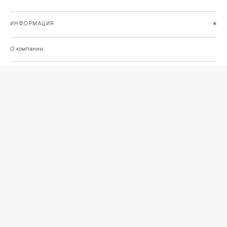
+
ИНФОРМАЦИЯ
О компании
Доставка
Сотрудничество
Шоурум на Нахимовском проспекте
Проекты и отзывы клиентов
Подберём освещение для вашего проекта
©
2026
КРАСИВО СВЕТИМ