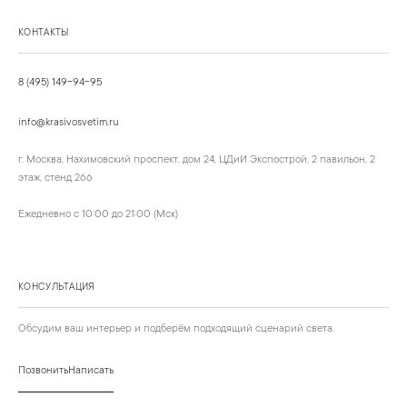
КОНТАКТЫ
8 (495) 149-94-95
info@krasivosvetim.ru
г. Москва, Нахимовский проспект, дом 24, ЦДиИ Экспострой, 2 павильон, 2
этаж, стенд 266
Ежедневно с 10:00 до 21:00 (Мск)
КОНСУЛЬТАЦИЯ
Обсудим ваш интерьер и подберём подходящий сценарий света.
Позвонить
Написать