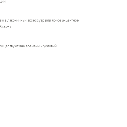
ции.
ею в лаконичный аксессуар или яркое акцентное
бъекты.
существуют вне времени и условий.