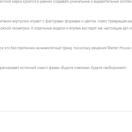
естной марки кроется в умении создавать уникальные и выразительные коллек
пании виртуозно играют с фактурами, формами и цветом, ловко превращая ид
жной геометрии. А отдельные модели и впрямь выглядят как настоящие арт-о
се это без претензии на мимолетный тренд, поскольку решения Warren House 
 раскрывает истинный смысл фразы «Будьте смелыми, будьте свободными!».