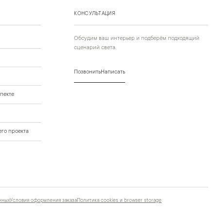
КОНСУЛЬТАЦИЯ
Обсудим ваш интерьер и подберём подходящий
сценарий света.
Позвонить
Написать
пекте
го проекта
нных
Условия оформления заказа
Политика cookies и browser storage