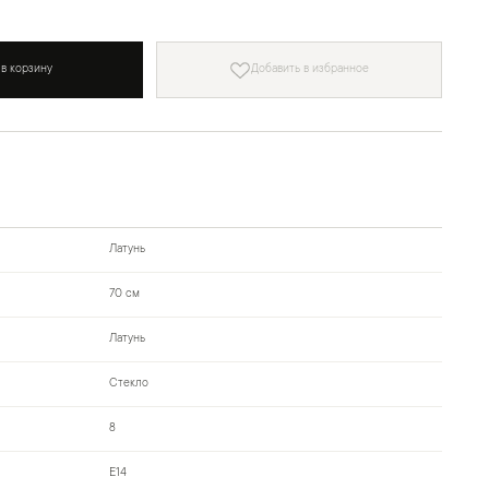
 в корзину
Добавить в избранное
Латунь
70 см
Латунь
Стекло
8
Е14