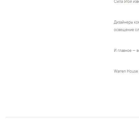
Сила этой изв
Дизайнеры ком
освещение сло
И главное — в
Warren House