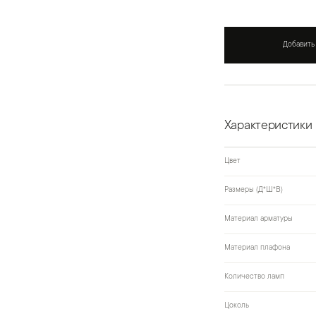
Добавить
Характеристики
Цвет
Размеры (Д*Ш*В)
Материал арматуры
Материал плафона
Количество ламп
Цоколь