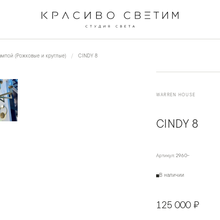
←
→
1
/
5
мпой (Рожковые и круглые)
CINDY 8
WARREN HOUSE
CINDY 8
Артикул:
2960-
В наличии
125 000 ₽