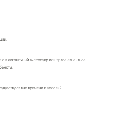
ции.
ею в лаконичный аксессуар или яркое акцентное
бъекты.
существуют вне времени и условий.