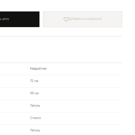
ь цену
Добавить в избранное
Квадратная
72 см
55 см
Латунь
Стекло
Латунь