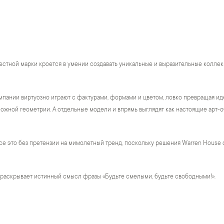
естной марки кроется в умении создавать уникальные и выразительные коллек
пании виртуозно играют с фактурами, формами и цветом, ловко превращая ид
жной геометрии. А отдельные модели и впрямь выглядят как настоящие арт-о
се это без претензии на мимолетный тренд, поскольку решения Warren House 
 раскрывает истинный смысл фразы «Будьте смелыми, будьте свободными!».