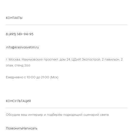
КОНТАКТЫ
8 (495) 149-94-95
info@krasivosvetim.ru
г. Москва, Нахимовский проспект, дом 24, ЦДиИ Экспострой, 2 павильон, 2
этаж, стенд 266
Ежедневно с 10:00 до 21:00 (Мск)
КОНСУЛЬТАЦИЯ
Обсудим ваш интерьер и подберём подходящий сценарий света.
Позвонить
Написать