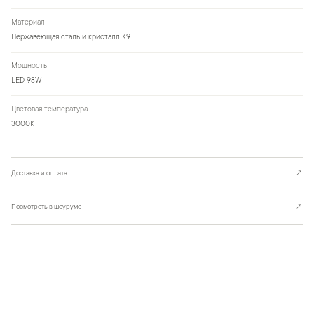
Материал
Нержавеющая сталь и кристалл К9
Мощность
LED 98W
Цветовая температура
3000К
Доставка и оплата
↗
Посмотреть в шоуруме
↗