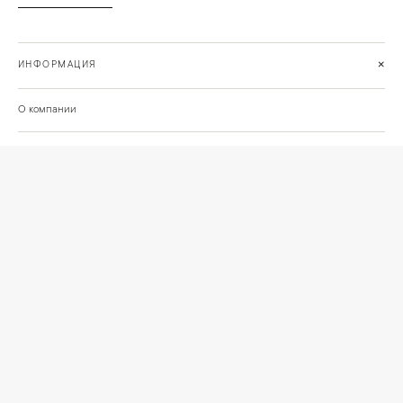
+
ИНФОРМАЦИЯ
О компании
Доставка
Сотрудничество
Шоурум на Нахимовском проспекте
Проекты и отзывы клиентов
Подберём освещение для вашего проекта