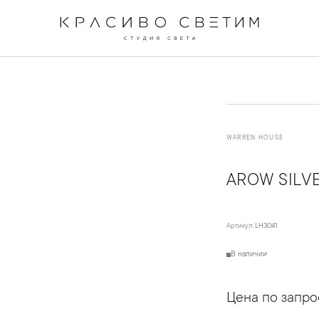
←
→
1
/
4
WARREN HOUSE
AROW SILV
Артикул:
LH3041
В наличии
Цена по запро