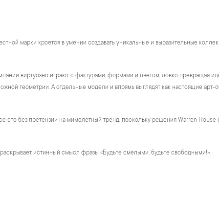
естной марки кроется в умении создавать уникальные и выразительные коллек
пании виртуозно играют с фактурами, формами и цветом, ловко превращая ид
жной геометрии. А отдельные модели и впрямь выглядят как настоящие арт-о
се это без претензии на мимолетный тренд, поскольку решения Warren House 
 раскрывает истинный смысл фразы «Будьте смелыми, будьте свободными!».