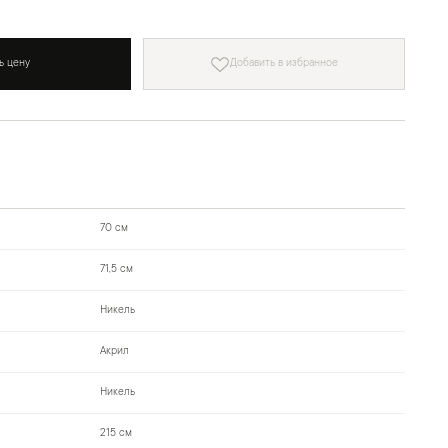
ь цену
Добавить в избранное
70 см
71,5 см
Никель
Акрил
Никель
215 см