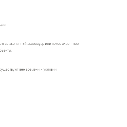
ции.
ею в лаконичный аксессуар или яркое акцентное
бъекты.
существуют вне времени и условий.