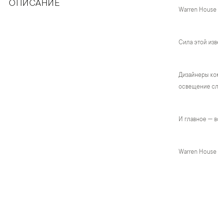
ОПИСАНИЕ
Warren House
Сила этой изв
Дизайнеры ком
освещение сло
И главное — в
Warren House