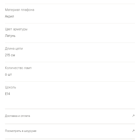
Материал плафона
Акрил
Цвет арматуры
Латунь
Длина цепи
215 см
Количество ламп
6 шт
Цоколь
Е14
Доставка и оплата
↗
Посмотреть в шоуруме
↗