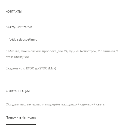
КОНТАКТЫ
8 (495) 149-94-95
info@krasivosvetim.ru
г. Москва, Нахимовский проспект, дом 24, ЦДиИ Экспострой, 2 павильон, 2
этаж, стенд 266
Ежедневно с 10:00 до 21:00 (Мск)
КОНСУЛЬТАЦИЯ
Обсудим ваш интерьер и подберём подходящий сценарий света.
Позвонить
Написать