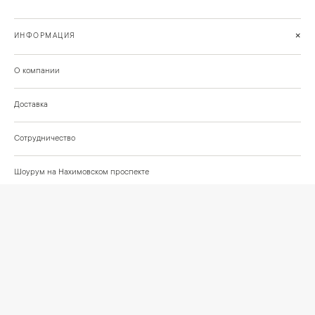
+
ИНФОРМАЦИЯ
О компании
Доставка
Сотрудничество
Шоурум на Нахимовском проспекте
Проекты и отзывы клиентов
Подберём освещение для вашего проекта
©
2026
КРАСИВО СВЕТИМ