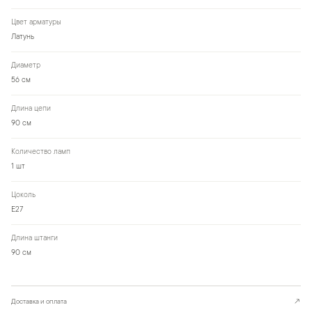
Цвет арматуры
Латунь
Диаметр
56 см
Длина цепи
90 см
Количество ламп
1 шт
Цоколь
E27
Длина штанги
90 см
Доставка и оплата
↗