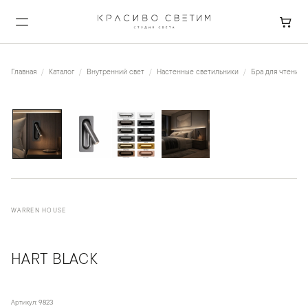
Главная
Каталог
Внутренний свет
Настенные светильники
Бра для чтения
1
/
4
WARREN HOUSE
HART BLACK
Артикул:
9823