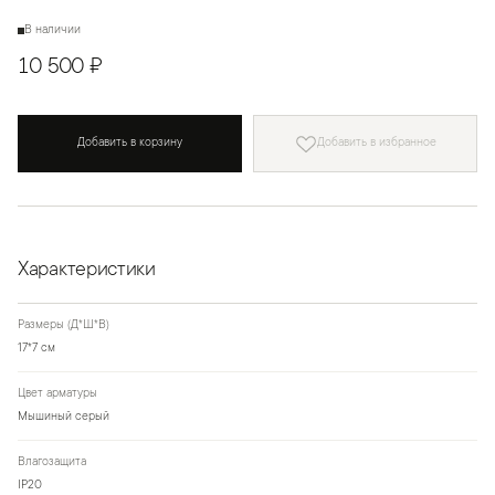
В наличии
10 500 ₽
Добавить в корзину
Добавить в избранное
Характеристики
Размеры (Д*Ш*В)
17*7 см
Цвет арматуры
Мышиный серый
Влагозащита
IP20