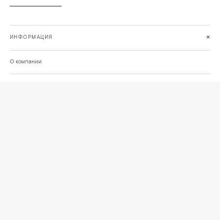
+
ИНФОРМАЦИЯ
О компании
Доставка
Сотрудничество
Шоурум на Нахимовском проспекте
Проекты и отзывы клиентов
Подберём освещение для вашего проекта