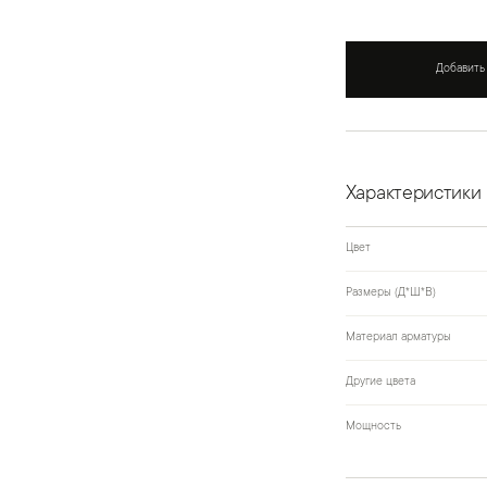
Добавить
Характеристики
Цвет
Размеры (Д*Ш*В)
Материал арматуры
Другие цвета
Мощность