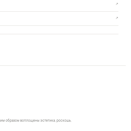
↗
↗
чшим образом воплощены эстетика, роскошь,