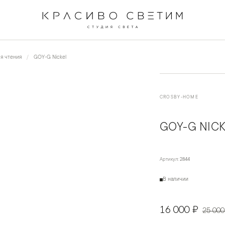
ля чтения
GOY-G Nickel
CROSBY-HOME
GOY-G NIC
Артикул:
2844
В наличии
16 000 ₽
25 000