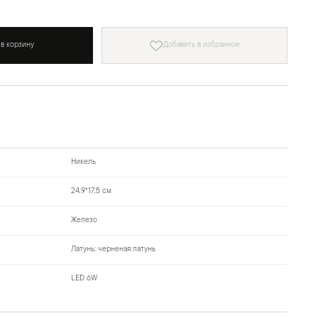
 в корзину
Добавить в избранное
Никель
24,9*17,5 см
Железо
Латунь; черненая латунь
LED 6W