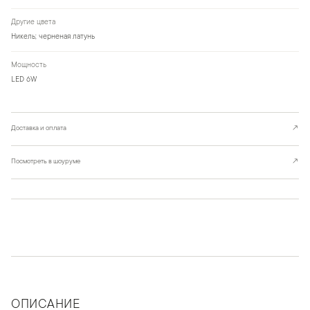
Другие цвета
Никель; черненая латунь
Мощность
LED 6W
Доставка и оплата
↗
Посмотреть в шоуруме
↗
ОПИСАНИЕ