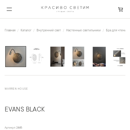
Главная
Каталог
Внутренний свет
Настенные светильники
Бра для чтения
1
/
11
WARREN HOUSE
EVANS BLACK
Артикул:
2445