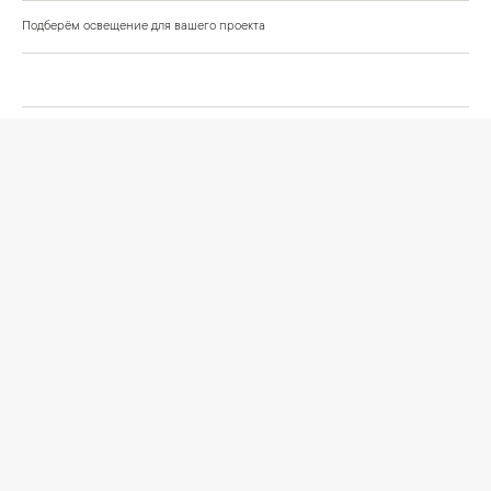
Подберём освещение для вашего проекта
©
2026
КРАСИВО СВЕТИМ
СВЕТ ДЛЯ СОВРЕМЕННОГО ИНТЕРЬЕРА
Публичная оферта
Персональные данные
Политика обработки персональных данных
Согласие на обработку персональных данных
Условия оформления заказа
Политика cookies и browser storage