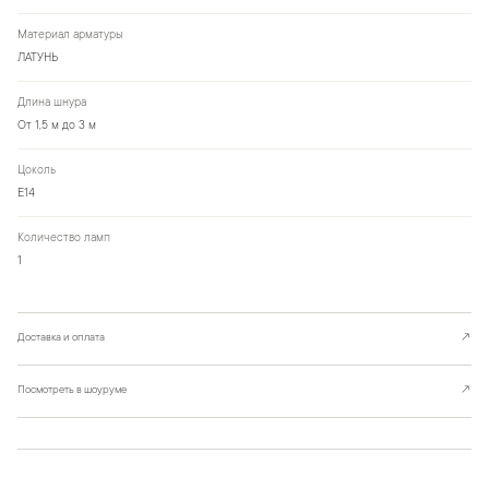
Материал арматуры
ЛАТУНЬ
Длина шнура
От 1,5 м до 3 м
Цоколь
Е14
Количество ламп
1
Доставка и оплата
↗
Посмотреть в шоуруме
↗