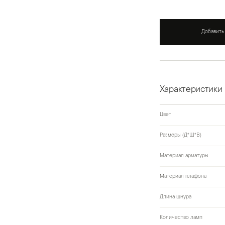
Добавить
Характеристики
Цвет
Размеры (Д*Ш*В)
Материал арматуры
Материал плафона
Длина шнура
Количество ламп