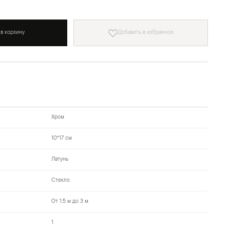
 в корзину
Добавить в избранное
Хром
10*17 см
Латунь
Стекло
От 1,5 м до 3 м
1