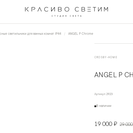
←
→
1
/
4
сные светильники для ванных комнат IP44
ANGEL P Chrome
CROSBY-HOME
ANGEL P C
Артикул:
2923
В наличии
19 000 ₽
29 000