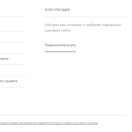
КОНСУЛЬТАЦИЯ
Обсудим ваш интерьер и подберём подходящий
сценарий света.
Позвонить
Написать
пекте
го проекта
нных
Условия оформления заказа
Политика cookies и browser storage