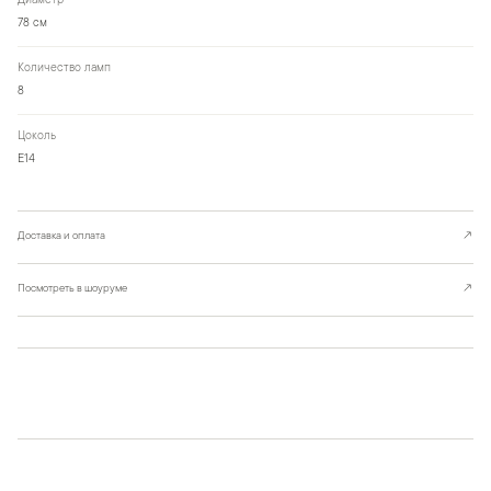
Диаметр
78 см
Количество ламп
8
Цоколь
Е14
Доставка и оплата
↗
Посмотреть в шоуруме
↗