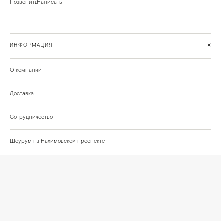
Позвонить
Написать
+
ИНФОРМАЦИЯ
О компании
Доставка
Сотрудничество
Шоурум на Нахимовском проспекте
Проекты и отзывы клиентов
Подберём освещение для вашего проекта