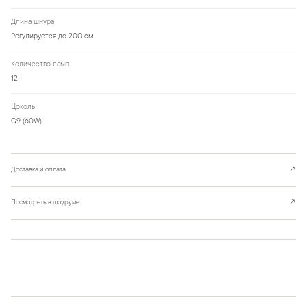
Длина шнура
Регулируется до 200 см
Количество ламп
12
Цоколь
G9 (60W)
Доставка и оплата
↗
Посмотреть в шоуруме
↗