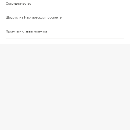
Сотрудничество
Шоурум на Нахимовском проспекте
Проекты и отзывы клиентов
Подберём освещение для вашего проекта
©
2026
КРАСИВО СВЕТИМ
СВЕТ ДЛЯ СОВРЕМЕННОГО ИНТЕРЬЕРА
Публичная оферта
Персональные данные
Политика обработки персональных данных