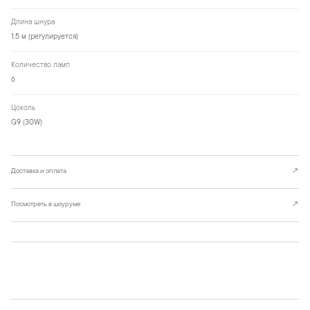
Длина шнура
1,5 м (регулируется)
Количество ламп
6
Цоколь
G9 (30W)
Доставка и оплата
↗
Посмотреть в шоуруме
↗