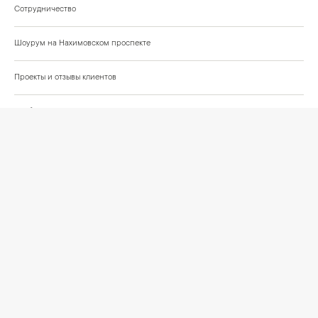
Сотрудничество
Шоурум на Нахимовском проспекте
Проекты и отзывы клиентов
Подберём освещение для вашего проекта
©
2026
КРАСИВО СВЕТИМ
СВЕТ ДЛЯ СОВРЕМЕННОГО ИНТЕРЬЕРА
Публичная оферта
Персональные данные
Политика обработки персональных данных