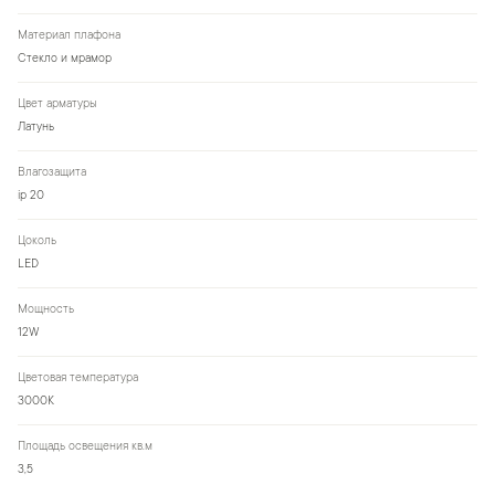
Материал плафона
Стекло и мрамор
Цвет арматуры
Латунь
Влагозащита
ip 20
Цоколь
LED
Мощность
12W
Цветовая температура
3000К
Площадь освещения кв.м
3,5