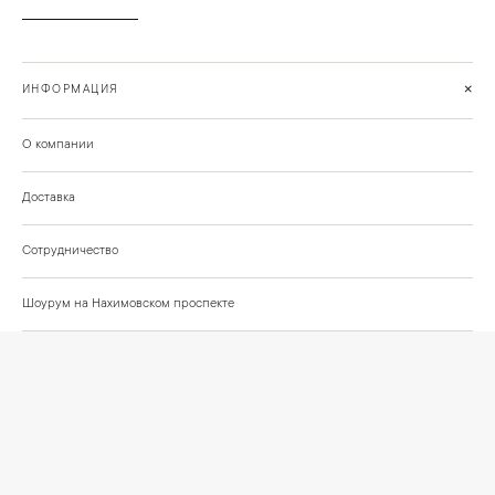
+
ИНФОРМАЦИЯ
О компании
Доставка
Сотрудничество
Шоурум на Нахимовском проспекте
Проекты и отзывы клиентов
Подберём освещение для вашего проекта