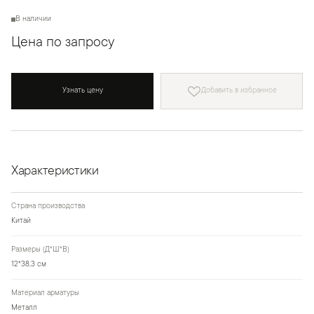
В наличии
Цена по запросу
Узнать цену
Добавить в избранное
Характеристики
Страна производства
Китай
Размеры (Д*Ш*В)
12*38,3 см
Материал арматуры
Металл