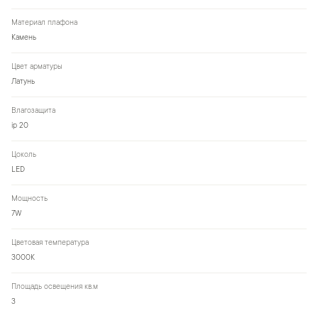
Материал плафона
Камень
Цвет арматуры
Латунь
Влагозащита
ip 20
Цоколь
LED
Мощность
7W
Цветовая температура
3000К
Площадь освещения кв.м
3