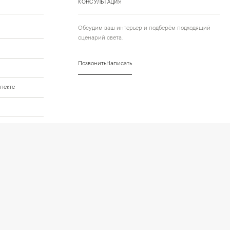
КОНСУЛЬТАЦИЯ
Обсудим ваш интерьер и подберём подходящий
сценарий света.
Позвонить
Написать
пекте
го проекта
нных
Условия оформления заказа
Политика cookies и browser storage