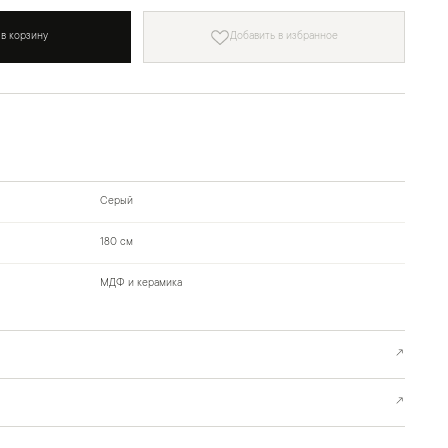
 в корзину
Добавить в избранное
Серый
180 см
МДФ и керамика
↗
↗