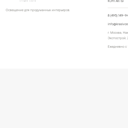
КОНТАКТЫ
Освещение для продуманных интерьеров.
8 (495) 149-9
info@krasivos
г. Москва, Н
Экспострой, 2
Ежедневно с 
©
2026
КРАСИВО СВЕТИМ
Публичная оферта
Персональные
СВЕТ ДЛЯ СОВРЕМЕННОГО ИНТЕРЬЕРА