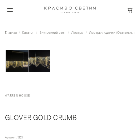
Главная
Каталог
Внутренний свет
Люстры
Люстры-лодочки (Овальные, пря
1
/
2
WARREN HOUSE
GLOVER GOLD CRUMB
Артикул:
1221