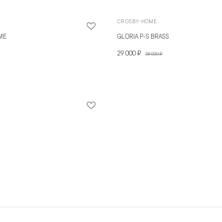
CROSBY-HOME
ME
GLORIA P-S BRASS
29 000 ₽
38 000 ₽