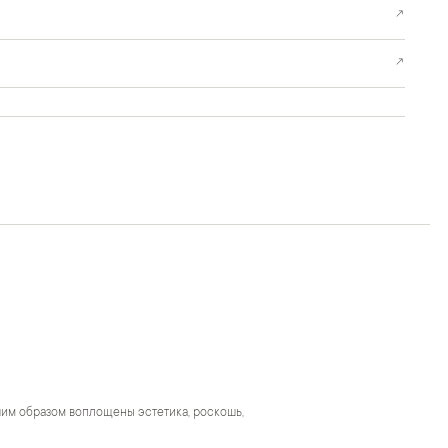
↗
↗
чшим образом воплощены эстетика, роскошь,