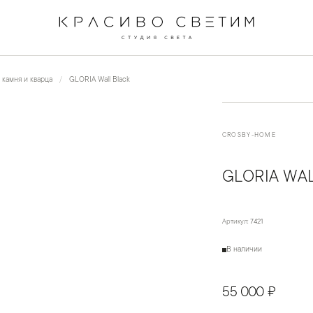
←
→
1
/
3
 камня и кварца
GLORIA Wall Black
CROSBY-HOME
GLORIA WA
Артикул:
7421
В наличии
55 000 ₽