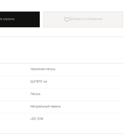
 в корзину
Добавить в избранное
Черненая латунь
Ш6*В70 см
Латунь
Натуральный камень
LED 10W