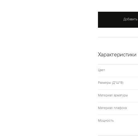
Добавить
Характеристики
Цвет
Размеры (Д*Ш*В)
Материал арматуры
Материал плафона
Мощность