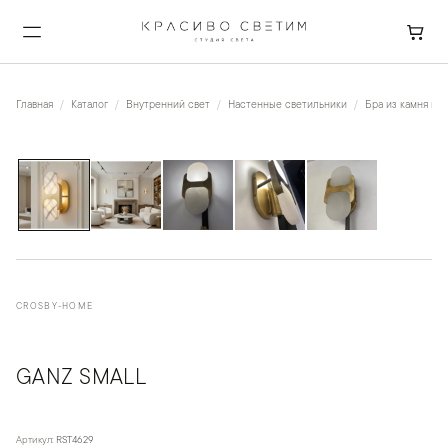
Главная
Каталог
Внутренний свет
Настенные светильники
Бра из камня и к
1
/
6
CROSBY-HOME
GANZ SMALL
Артикул:
RST4629