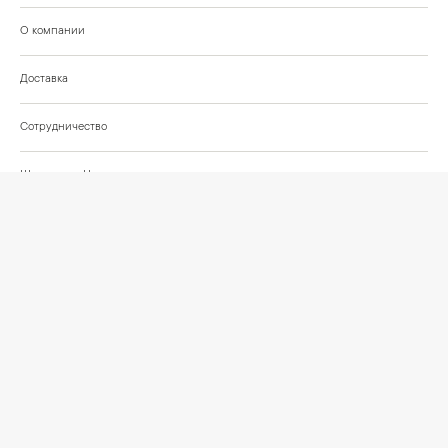
О компании
Доставка
Сотрудничество
Шоурум на Нахимовском проспекте
Проекты и отзывы клиентов
Подберём освещение для вашего проекта
©
2026
КРАСИВО СВЕТИМ
СВЕТ ДЛЯ СОВРЕМЕННОГО ИНТЕРЬЕРА
Публичная оферта