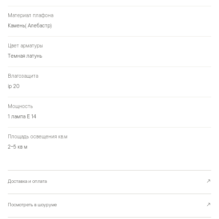
Материал плафона
Камень( Алебастр)
Цвет арматуры
Темная латунь
Влагозащита
ip 20
Мощность
1 лампа Е 14
Площадь освещения кв.м
2-5 кв м
Доставка и оплата
↗
Посмотреть в шоуруме
↗