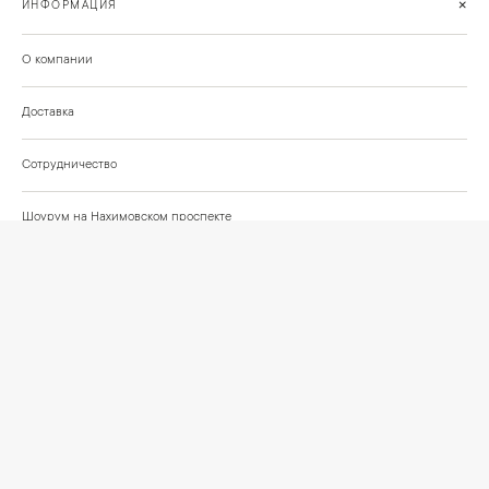
+
ИНФОРМАЦИЯ
О компании
Доставка
Сотрудничество
Шоурум на Нахимовском проспекте
Проекты и отзывы клиентов
Подберём освещение для вашего проекта
©
2026
КРАСИВО СВЕТИМ
СВЕТ ДЛЯ СОВРЕМЕННОГО ИНТЕРЬЕРА