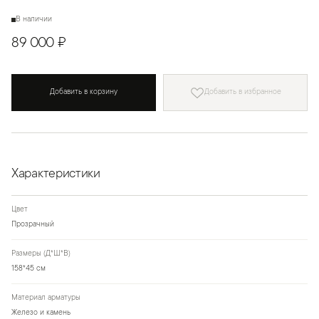
В наличии
89 000 ₽
Добавить в корзину
Добавить в избранное
Характеристики
Цвет
Прозрачный
Размеры (Д*Ш*В)
158*45 см
Материал арматуры
Железо и камень