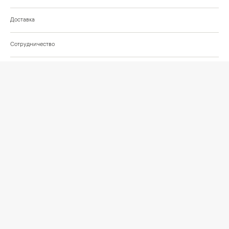
Доставка
Сотрудничество
Шоурум на Нахимовском проспекте
Проекты и отзывы клиентов
Подберём освещение для вашего проекта
©
2026
КРАСИВО СВЕТИМ
СВЕТ ДЛЯ СОВРЕМЕННОГО ИНТЕРЬЕРА
Публичная оферта
Персональные данные