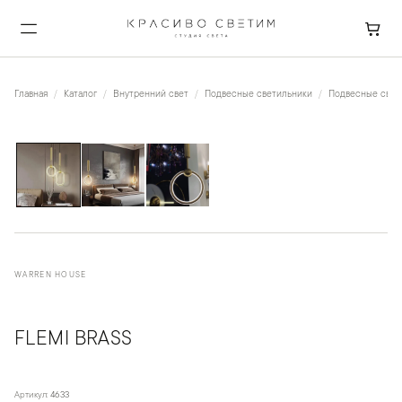
Главная
Каталог
Внутренний свет
Подвесные светильники
Подвесные свети
1
/
3
WARREN HOUSE
FLEMI BRASS
Артикул:
4633