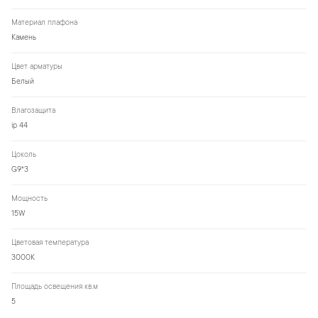
Материал плафона
Камень
Цвет арматуры
Белый
Влагозащита
ip 44
Цоколь
G9*3
Мощность
15W
Цветовая температура
3000К
Площадь освещения кв.м
5