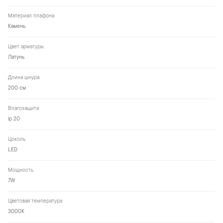
Материал плафона
Камень
Цвет арматуры
Латунь
Длина шнура
200 см
Влагозащита
ip 20
Цоколь
LED
Мощность
7W
Цветовая температура
3000К