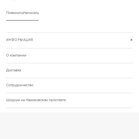
Позвонить
Написать
+
ИНФОРМАЦИЯ
О компании
Доставка
Сотрудничество
Шоурум на Нахимовском проспекте
Проекты и отзывы клиентов
Подберём освещение для вашего проекта