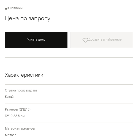
В наличии
Цена по запросу
Узнать цену
Добавить в избранное
Характеристики
Страна производства
Китай
Размеры (Д*Ш*В)
12*12*33,5 см
Материал арматуры
Металл