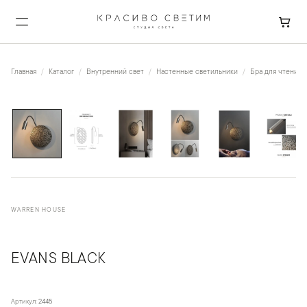
Главная
Каталог
Внутренний свет
Настенные светильники
Бра для чтения
1
/
11
WARREN HOUSE
EVANS BLACK
Артикул:
2445