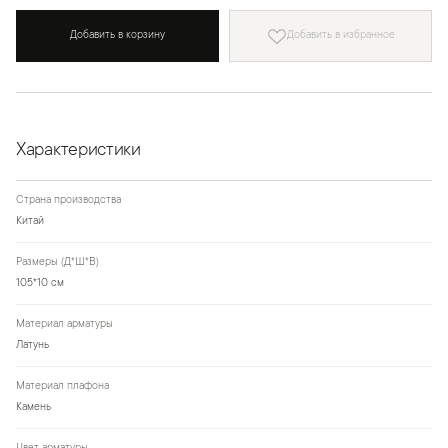
Добавить в корзину
Добавить в избранное
Характеристики
Страна производства
Китай
Размеры (Д*Ш*В)
105*10 см
Материал арматуры
Латунь
Материал плафона
Камень