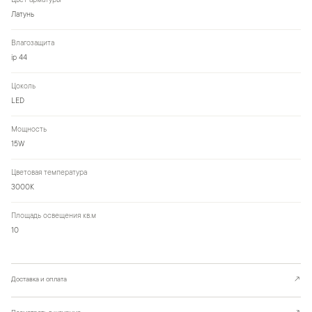
Цвет арматуры
Латунь
Влагозащита
ip 44
Цоколь
LED
Мощность
15W
Цветовая температура
3000К
Площадь освещения кв.м
10
Доставка и оплата
↗