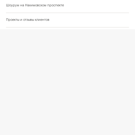
Шоурум на Нахимовском проспекте
Проекты и отзывы клиентов
Подберём освещение для вашего проекта
©
2026
КРАСИВО СВЕТИМ
СВЕТ ДЛЯ СОВРЕМЕННОГО ИНТЕРЬЕРА
Публичная оферта
Персональные данные
Политика обработки персональных данных
Согласие на обработку персональных данных