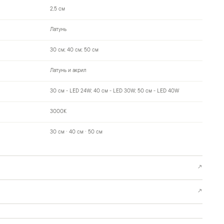
2,5 см
Латунь
30 см; 40 см; 50 см
Латунь и акрил
30 см - LED 24W; 40 см - LED 30W; 50 см - LED 40W
3000K
30 см · 40 см · 50 см
↗
↗