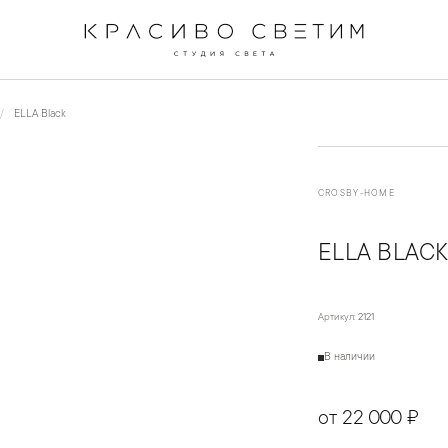
←
→
1
/
2
ELLA Black
CROSBY-HOME
ELLA BLAC
Артикул:
2121
В наличии
от 22 000 ₽