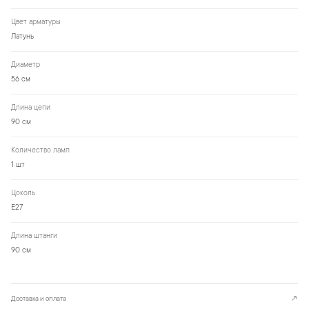
Цвет арматуры
Латунь
Диаметр
56 см
Длина цепи
90 см
Количество ламп
1 шт
Цоколь
E27
Длина штанги
90 см
Доставка и оплата
↗