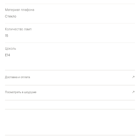
Материал плафона
Стекло
Количество ламп
15
Цоколь
Е14
Доставка и оплата
↗
Посмотреть в шоуруме
↗