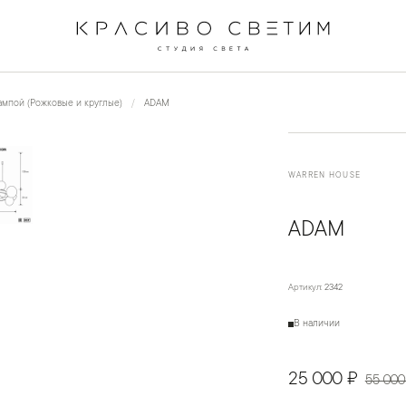
←
→
1
/
5
мпой (Рожковые и круглые)
ADAM
WARREN HOUSE
ADAM
Артикул:
2342
В наличии
25 000 ₽
55 000