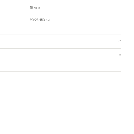
18 кв м
90*25*150 см
↗
↗