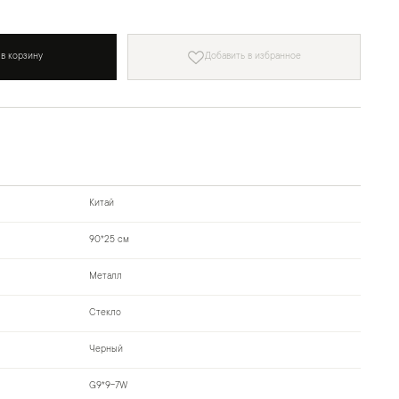
 в корзину
Добавить в избранное
Китай
90*25 см
Металл
Стекло
Черный
G9*9-7W