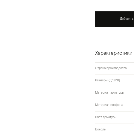
Добавить
Характеристики
Страна производства
Размеры (Д*Ш*В)
Материал арматуры
Материал плафона
Цвет арматуры
Цоколь