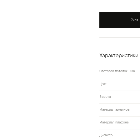
Узнат
Характеристики
Световой потолок Lum
Цвет
Высота
Материал арматуры
Материал плафона
Диаметр