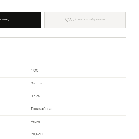
ь цену
Добавить в избранное
1700
Золото
4,5 см
Поликарбонат
Акрил
20,4 см