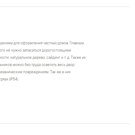
шением для оформления частных домов. Главным
того не нужно запасаться дорогостоящими
ти: натуральное дерево, сайдинг и т. д. Также их
ьников можно без труда осветить весь двор.
еханическим повреждениям. Так же в них
язи (IP54).