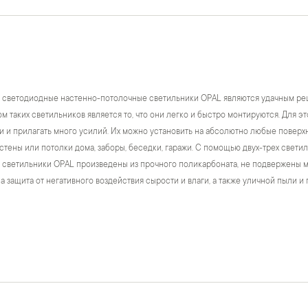
светодиодные настенно-потолочные светильники OPAL являются удачным ре
 таких светильников является то, что они легко и быстро монтируются. Для э
 и прилагать много усилий. Их можно установить на абсолютно любые поверхнос
стены или потолки дома, заборы, беседки, гаражи. С помощью двух-трех светил
светильники OPAL произведены из прочного поликарбоната, не подвержены м
 защита от негативного воздействия сырости и влаги, а также уличной пыли и гр