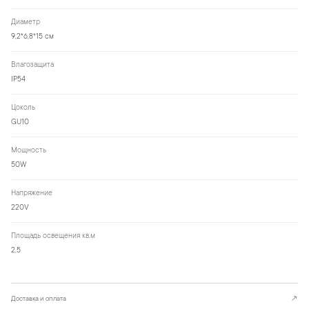
Диаметр
9,2*6,8*15 см
Влагозащита
IP54
Цоколь
GU10
Мощность
50W
Напряжение
220V
Площадь освещения кв.м
2,5
Доставка и оплата
↗