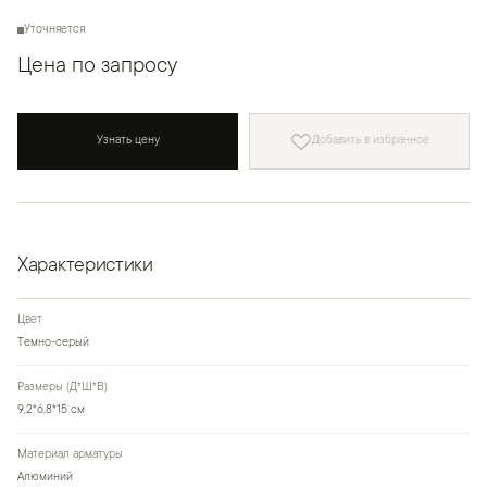
Уточняется
Цена по запросу
Узнать цену
Добавить в избранное
Характеристики
Цвет
Темно-серый
Размеры (Д*Ш*В)
9,2*6,8*15 см
Материал арматуры
Алюминий