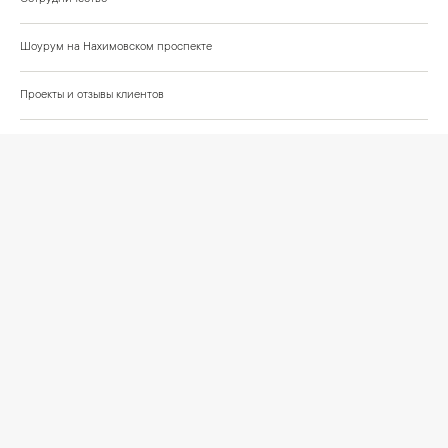
Шоурум на Нахимовском проспекте
Проекты и отзывы клиентов
Подберём освещение для вашего проекта
©
2026
КРАСИВО СВЕТИМ
СВЕТ ДЛЯ СОВРЕМЕННОГО ИНТЕРЬЕРА
Публичная оферта
Персональные данные
Политика обработки персональных данных
Согласие на обработку персональных данных