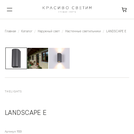
Главная
Каталог
Наружный свет
Настенные светильники
LANDSCAPE E
1
/
3
THELIGHTS
LANDSCAPE E
Артикул:
1133