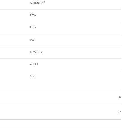
Алюминий
IP54
LED
6W
85-265V
4000
2,5
↗
↗