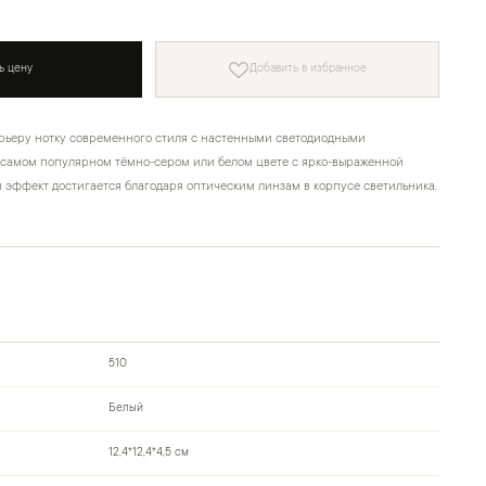
ь цену
Добавить в избранное
рьеру нотку современного стиля с настенными светодиодными
 самом популярном тёмно-сером или белом цвете с ярко-выраженной
й эффект достигается благодаря оптическим линзам в корпусе светильника.
510
Белый
12,4*12,4*4,5 см