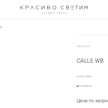
←
→
1
/
4
WB
THELIGHTS
CALLE WB
Артикул:
8766
Уточняется
Цена по запро