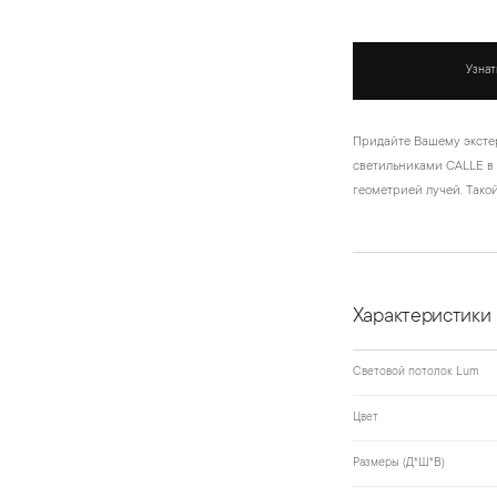
Узнат
Придайте Вашему эксте
светильниками CALLE в
геометрией лучей. Тако
Характеристики
Световой потолок Lum
Цвет
Размеры (Д*Ш*В)