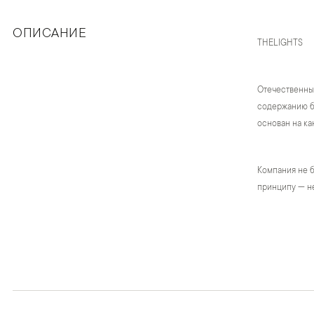
ОПИСАНИЕ
THELIGHTS
Отечественны
содержанию бр
основан на ка
Компания не б
принципу — не