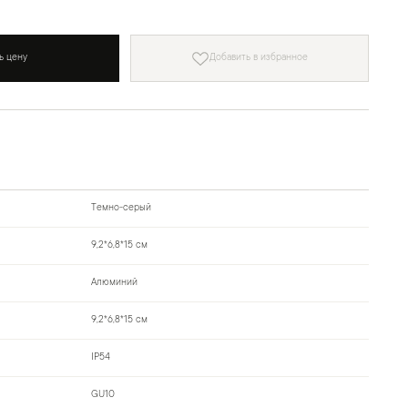
ь цену
Добавить в избранное
Темно-серый
9,2*6,8*15 см
Алюминий
9,2*6,8*15 см
IP54
GU10