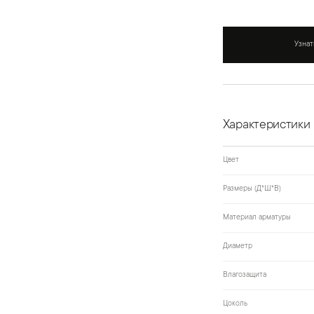
Узнат
Характеристики
Цвет
Размеры (Д*Ш*В)
Материал арматуры
Диаметр
Влагозащита
Цоколь