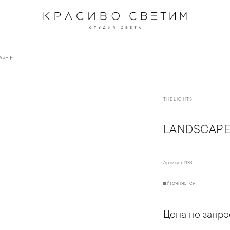
←
→
1
/
3
APE E
THELIGHTS
LANDSCAPE
Артикул:
1133
Уточняется
Цена по запро