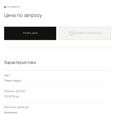
Уточняется
Цена по запросу
Узнать цену
Добавить в избранное
Характеристики
Цвет
Темно-серый
Размеры (Д*Ш*В)
7,5*12*15 см
Материал арматуры
Алюминий