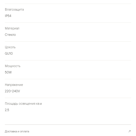
Влагозащита
IP54
Материал
Стекло
Цоколь
GU10
Мощность
50W
Напряжение
220-240V
Площадь освещения кв.м
2,5
Доставка и оплата
↗