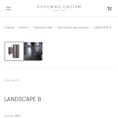
Главная
Каталог
Наружный свет
Настенные светильники
LANDSCAPE B
1
/
2
THELIGHTS
LANDSCAPE B
Артикул:
4553